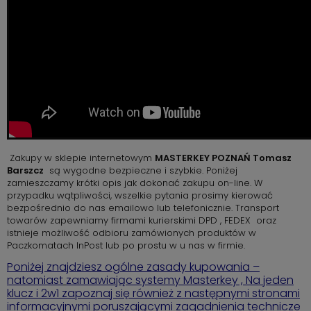
Zakupy w sklepie internetowym
MASTERKEY POZNAŃ Tomasz
Barszcz
są wygodne bezpieczne i szybkie. Poniżej
zamieszczamy krótki opis jak dokonać zakupu on-line. W
przypadku wątpliwości, wszelkie pytania prosimy kierować
bezpośrednio do nas emailowo lub telefonicznie. Transport
towarów zapewniamy firmami kurierskimi DPD , FEDEX oraz
istnieje możliwość odbioru zamówionych produktów w
Paczkomatach InPost lub po prostu w u nas w firmie.
Poniżej znajdziesz ogólne zasady kupowania –
natomiast
zamawiając systemy Masterkey , Na jeden
klucz i 2w1 zapoznaj się również z następnymi stronami
informacyjnymi poruszającymi zagadnienia technicze