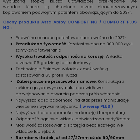
wydłużoną stopką klucza ułatwiającej przekręcanie we
wkładce. Klucze są chronione przed nieautoryzowanym
kopiowaniem podwójnym patentem obowiązującym do 2037r.
Cechy produktu Assa Abloy COMFORT NG / COMFORT PLUS
NG :
Podwójna ochrona patentowa klucza ważna do 2037r
Przedłużona żywotność.
Przetestowana na 300 000 cykli
zamykania/otwierania
Wysoka trwałość i odpornośc na korozję.
Wkładka
przeszła 96 godzinny test solankowy.
Technologia 6pinowa wkładek z możliwością
zastosowania 63 profili klucza
Zabezpieczenie przeciwwłamaniowe.
Konstrukcja z
kołkiem grzybkowym symuluje prawidłowe
pozycjonowanie otwarcia podczas prób włamania.
Najwyższa klasa odporności na atak przez manipulację,
wiercenie i wyrwanie bębenka
( w wersji PLUS )
Najwyższa klasa odporności na korozję i temperaturę
Odporność ogniowa wkładki potwierdzona certyfikatem
Możliwość zastosowania sprzęgła bezpiecznego we
wkładce lub zębatki
Rozmiar wkładek już od 27/27mm aż do 90/90mm