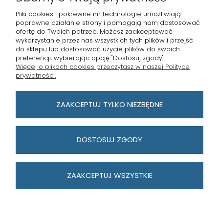
Pliki cookies i pokrewne im technologie umożliwiają
poprawne działanie strony i pomagają nam dostosować
ofertę do Twoich potrzeb. Możesz zaakceptować
wykorzystanie przez nas wszystkich tych plików i przejść
STRONY INFORMACYJNE
do sklepu lub dostosować użycie plików do swoich
preferencji, wybierając opcję "Dostosuj zgody".
Więcej o plikach cookies przeczytasz w naszej Polityce
MASTERKEY POZNAŃ
prywatności.
PŁATNOŚCI I DOSTAWA
ZAAKCEPTUJ TYLKO NIEZBĘDNE
MOJE KONTO
DOSTOSUJ ZGODY
ZAAKCEPTUJ WSZYSTKIE
POKAŻ PEŁNĄ WERSJĘ STRONY