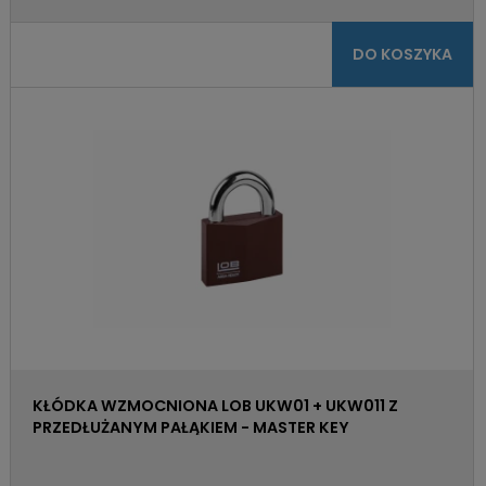
DO KOSZYKA
KŁÓDKA WZMOCNIONA LOB UKW01 + UKW011 Z
PRZEDŁUŻANYM PAŁĄKIEM - MASTER KEY