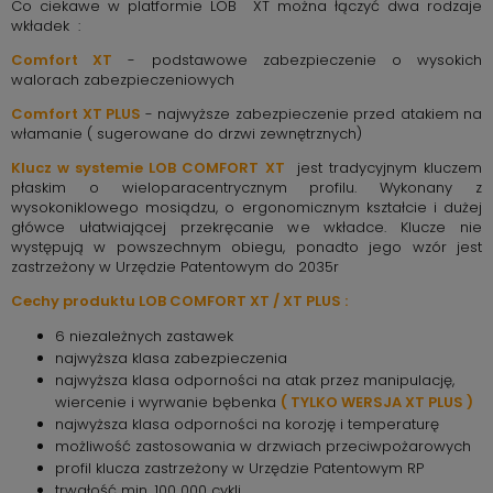
Co ciekawe w platformie LOB XT można łączyć dwa rodzaje
wkładek :
Comfort XT
- podstawowe zabezpieczenie o wysokich
walorach zabezpieczeniowych
Comfort XT PLUS
- najwyższe zabezpieczenie przed atakiem na
włamanie ( sugerowane do drzwi zewnętrznych)
Klucz w systemie LOB COMFORT XT
jest tradycyjnym kluczem
płaskim o wieloparacentrycznym profilu. Wykonany z
wysokoniklowego mosiądzu, o ergonomicznym kształcie i dużej
główce ułatwiającej przekręcanie we wkładce. Klucze nie
występują w powszechnym obiegu, ponadto jego wzór jest
zastrzeżony w Urzędzie Patentowym do 2035r
Cechy produktu LOB COMFORT XT / XT PLUS :
6 niezależnych zastawek
najwyższa klasa zabezpieczenia
najwyższa klasa odporności na atak przez manipulację,
wiercenie i wyrwanie bębenka
( TYLKO WERSJA XT PLUS )
najwyższa klasa odporności na korozję i temperaturę
możliwość zastosowania w drzwiach przeciwpożarowych
profil klucza zastrzeżony w Urzędzie Patentowym RP
trwałość min. 100 000 cykli