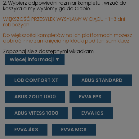
2. Wybierz odpowiedni rozmiar kompletu , wrzuć do
koszyka a my wyślemy go do Ciebie.
WIĘKSZOŚĆ PRZESYŁEK WYSYŁAMY W CIĄGU - 1 -3 dni
roboczych
Do większości kompletów na ich platformach możesz
dobrać inne zamknięcia np kłódki pod ten sam klucz
Zapoznaj się z dostępnymi wkładkami
Więcej informacji ▼
LOB COMFORT XT
ABUS STANDARD
ABUS ZOLIT 1000
EVVA EPS
ABUS VITESS 1000
EVVA ICS
EVVA 4KS
EVVA MCS