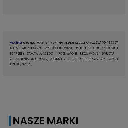
WAŻNE!
SYSTEM
MASTER KEY , NA JEDEN KLUCZ ORAZ 2w1
TO RZECZY
NIEPREFABRYKOWANE, WYPRODUKOWANE POD SPECJALNE ŻYCZENIE I
POTRZEBY ZAMAWIAJĄCEGO I POZBAWIONE MOŻLIWOŚCI ZWROTU -
ODSTĄPIENIA OD UMOWY, ZGODNIE Z ART.38 PKT 3 USTAWY O PRAWACH
KONSUMENTA.
NASZE MARKI