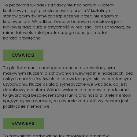
To platforma wkładek z tradycyjnie nacinanym kluczem
konturowym, czyli przestrzennym o profilu V kształtnym,
stanowiącym świetne zabezpieczenie przed nielegalnym
kopiowaniem. Wkładki zarówno w budowie modułowej jak i
blokowej dają dużą elastyczność w realizacji oraz sprawiają, że
mimo tak wielu zalet produktu, jego cena jest nadal
bardzo przystępna.
EVVA ICS
To platforma austriackiego producenta z rewelacyjnym
masywnym kluczem o schowanych wewnętrznie nacięciach, bez
ostrych narożników świetnie sprawdzającym się w codziennym
użytkowaniu. Klucze działają symetrycznie we wkładce, co jest
dodatkowym atutem. Wkładki wyłącznie o budowie modularnej
to gwarancja bezpieczeństwa i funkcjonalności a 13 elementów
sprężynujących sprawia, że otwarcie zamknięć wytrychem jest
praktycznie niemożliwe
EVVA EPS
To zamknięcia pozbawione jakichkolwiek elementów