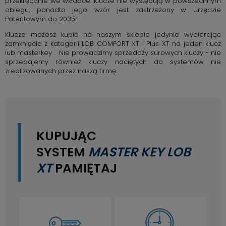
przekręcanie we wkładce. Klucze nie występują w powszechnym
obiegu, ponadto jego wzór jest zastrzeżony w Urzędzie
Patentowym do 2035r
Klucze możesz kupić na naszym sklepie jedynie wybierając
zamknięcia z kategorii LOB COMFORT XT i Plus XT na jeden klucz
lub masterkey . Nie prowadzimy sprzedaży surowych kluczy - nie
sprzedajemy również kluczy naciętych do systemów nie
zrealizowanych przez naszą firmę.
KUPUJĄC
SYSTEM
MASTER KEY LOB
XT
PAMIĘTAJ