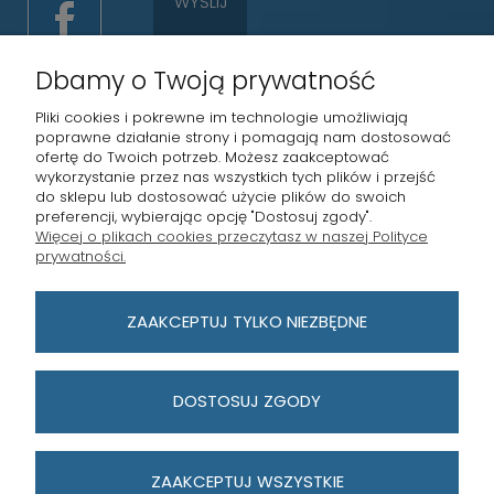
WYŚLIJ
Dbamy o Twoją prywatność
Pliki cookies i pokrewne im technologie umożliwiają
poprawne działanie strony i pomagają nam dostosować
ofertę do Twoich potrzeb. Możesz zaakceptować
wykorzystanie przez nas wszystkich tych plików i przejść
STRONY INFORMACYJNE
do sklepu lub dostosować użycie plików do swoich
preferencji, wybierając opcję "Dostosuj zgody".
Więcej o plikach cookies przeczytasz w naszej Polityce
MASTERKEY POZNAŃ
prywatności.
PŁATNOŚCI I DOSTAWA
ZAAKCEPTUJ TYLKO NIEZBĘDNE
MOJE KONTO
DOSTOSUJ ZGODY
ZAAKCEPTUJ WSZYSTKIE