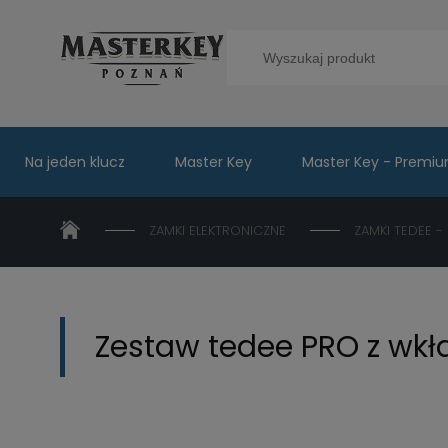
Na jeden klucz
Master Key
Master Key - Premi
ZAMKI ELEKTRONICZNE
ZAMKI TEDEE -
Zestaw tedee PRO z wk