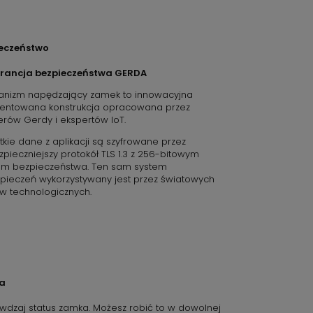
eczeństwo
rancja bezpieczeństwa GERDA
nizm napędzający zamek to innowacyjna
tentowana konstrukcja opracowana przez
ierów Gerdy i ekspertów IoT.
tkie dane z aplikacji są szyfrowane przez
zpieczniejszy protokół TLS 1.3 z 256-bitowym
em bezpieczeństwa. Ten sam system
pieczeń wykorzystywany jest przez światowych
ów technologicznych.
a
awdzaj status zamka. Możesz robić to w dowolnej