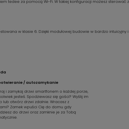
kiem tedee za pomocą Wi-Fi. W takiej konfiguracji możesz sterowa
stowana w klasie 6. Dzięki modułowej budowie w bardzo intuicyjny 
oda
ootwieranie / autozamykanie
raj i zamykaj drzwi smartfonem o każdej porze,
kolwiek jesteś. Spodziewasz się gości? Wyślij im
p lub otwórz drzwi zdalnie. Wracasz z
ami? Zamek wpuści Cię do domu gdy
dziesz do drzwi oraz zamknie je za Tobą
atycznie.