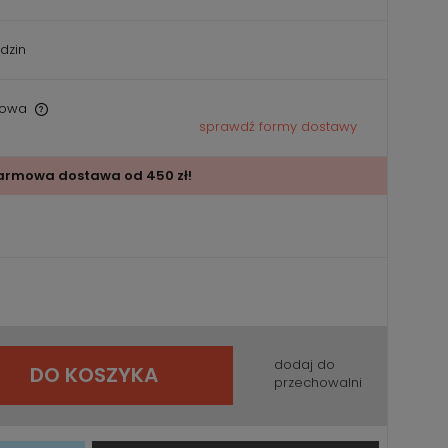
dzin
owa
sprawdź formy dostawy
armowa dostawa od 450 zł!
dodaj do
DO KOSZYKA
przechowalni