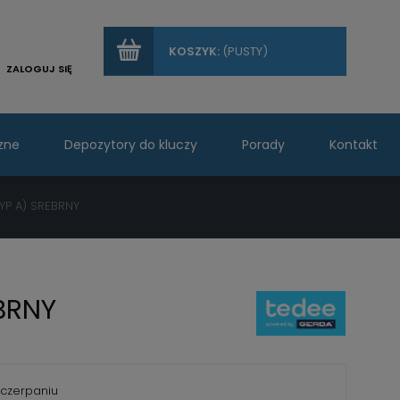
KOSZYK:
(PUSTY)
ZALOGUJ SIĘ
zne
Depozytory do kluczy
Porady
Kontakt
YP A) SREBRNY
BRNY
czerpaniu