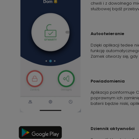
chwili i z dowolnego mi
służbowej bądź przebyw
Autootwieranie
Dzięki aplikacji tedee n
funkcję automatycznego 
Zamek otworzy się, gdy t
Powiadomienia
Aplikacja poinformuje C
poprawnym ich zamknięc
baterii będzie niski, ap
Dziennik aktywności