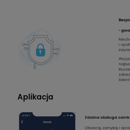
Bezpi
◦ gwa
Mecha
i opa
inżyn
Wszys
najbe
klucz
zabez
lider
Aplikacja
Zdalna obsługa zamk
Otwieraj, zamykaj i spr