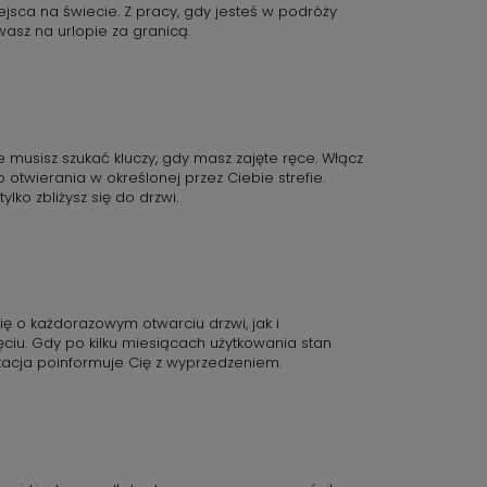
ejsca na świecie. Z pracy, gdy jesteś w podróży
asz na urlopie za granicą.
ie musisz szukać kluczy, gdy masz zajęte ręce. Włącz
otwierania w określonej przez Ciebie strefie.
ylko zbliżysz się do drzwi.
ię o każdorazowym otwarciu drzwi, jak i
iu. Gdy po kilku miesiącach użytkowania stan
likacja poinformuje Cię z wyprzedzeniem.