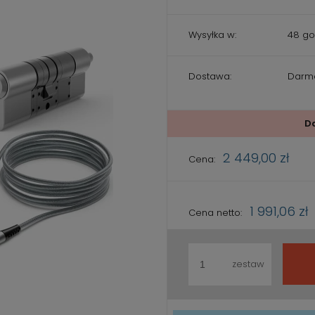
Wysyłka w:
48 go
Dostawa:
Darm
Cena nie zawiera ewentualnych
kosztów płatności
D
2 449,00 zł
Cena:
1 991,06 zł
Cena netto:
zestaw