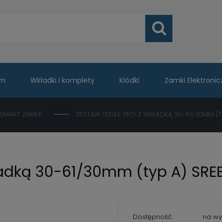
um
Wkładki i komplety
Kłódki
Zamki Elektronic
 SMART ZAMEK
ZESTAW TEDEE PRO Z WKŁADKĄ 30-61/30MM (T
ładką 30-61/30mm (typ A) SRE
Dostępność:
na wy