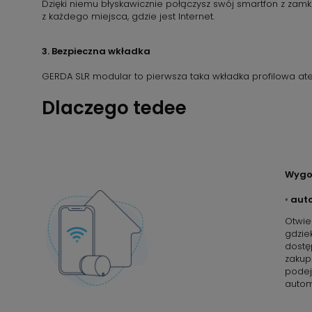
Dzięki niemu błyskawicznie połączysz swój smartfon z zam
z każdego miejsca, gdzie jest Internet.
3. Bezpieczna wkładka
GERDA SLR modular to pierwsza taka wkładka profilowa ate
Dlaczego tedee
Wyg
◦ aut
Otwie
gdzie
dostę
zakup
podej
autom