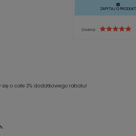
ZAPYTAJ O PRODUK
Ocena:
y się o całe 3% dodatkowego rabatu!
h.