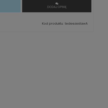
T
DODAJ OPINIĘ
Kod produktu:
tedeezestawA