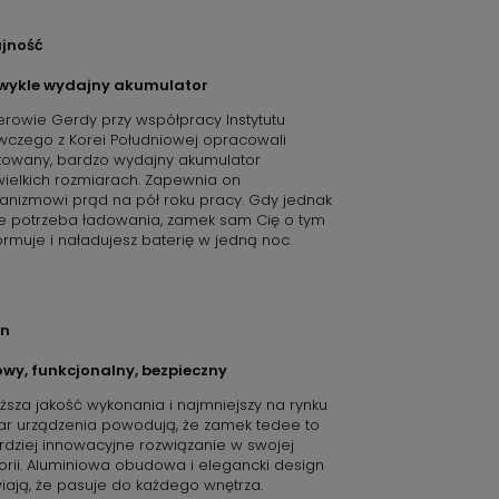
jność
zwykle wydajny akumulator
ierowie Gerdy przy współpracy Instytutu
czego z Korei Południowej opracowali
owany, bardzo wydajny akumulator
wielkich rozmiarach. Zapewnia on
nizmowi prąd na pół roku pracy. Gdy jednak
ie potrzeba ładowania, zamek sam Cię o tym
ormuje i naładujesz baterię w jedną noc.
gn
lowy, funkcjonalny, bezpieczny
ższa jakość wykonania i najmniejszy na rynku
ar urządzenia powodują, że zamek tedee to
rdziej innowacyjne rozwiązanie w swojej
orii. Aluminiowa obudowa i elegancki design
iają, że pasuje do każdego wnętrza.