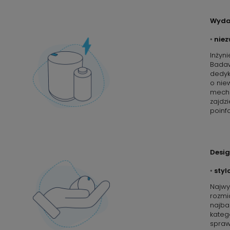
Wyda
◦ nie
Inżyn
Badaw
dedyk
o nie
mecha
zajdz
poinf
Desi
◦ sty
Najwy
rozmi
najba
kateg
spraw