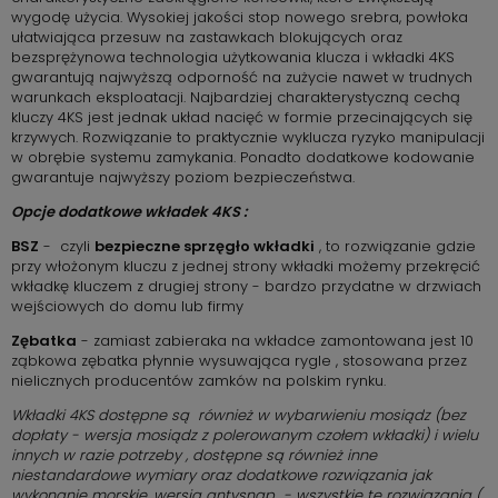
wygodę użycia. Wysokiej jakości stop nowego srebra, powłoka
ułatwiająca przesuw na zastawkach blokujących oraz
bezsprężynowa technologia użytkowania klucza i wkładki 4KS
gwarantują najwyższą odporność na zużycie nawet w trudnych
warunkach eksploatacji. Najbardziej charakterystyczną cechą
kluczy 4KS jest jednak układ nacięć w formie przecinających się
krzywych. Rozwiązanie to praktycznie wyklucza ryzyko manipulacji
w obrębie systemu zamykania. Ponadto dodatkowe kodowanie
gwarantuje najwyższy poziom bezpieczeństwa.
Opcje dodatkowe wkładek 4KS :
BSZ
- czyli
bezpieczne sprzęgło wkładki
, to rozwiązanie gdzie
przy włożonym kluczu z jednej strony wkładki możemy przekręcić
wkładkę kluczem z drugiej strony - bardzo przydatne w drzwiach
wejściowych do domu lub firmy
Zębatka
- zamiast zabieraka na wkładce zamontowana jest 10
ząbkowa zębatka płynnie wysuwająca rygle , stosowana przez
nielicznych producentów zamków na polskim rynku.
Wkładki 4KS dostępne są również w wybarwieniu mosiądz (bez
dopłaty - wersja mosiądz z polerowanym czołem wkładki) i wielu
innych w razie potrzeby , dostępne są również inne
niestandardowe wymiary oraz dodatkowe rozwiązania jak
wykonanie morskie, wersja antysnap - wszystkie te rozwiązania (