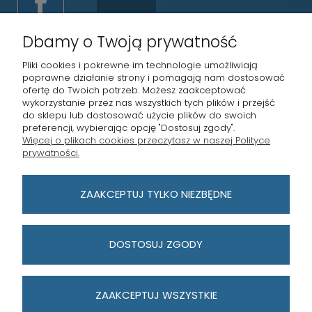
Dbamy o Twoją prywatność
Pliki cookies i pokrewne im technologie umożliwiają
poprawne działanie strony i pomagają nam dostosować
ofertę do Twoich potrzeb. Możesz zaakceptować
wykorzystanie przez nas wszystkich tych plików i przejść
STRONY INFORMACYJNE
do sklepu lub dostosować użycie plików do swoich
preferencji, wybierając opcję "Dostosuj zgody".
Więcej o plikach cookies przeczytasz w naszej Polityce
MASTERKEY POZNAŃ
prywatności.
PŁATNOŚCI I DOSTAWA
ZAAKCEPTUJ TYLKO NIEZBĘDNE
MOJE KONTO
DOSTOSUJ ZGODY
ZAAKCEPTUJ WSZYSTKIE