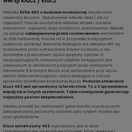
wersji klucz / klucz
Wkładka
EVVA 4KS o budowie modularnej
dwustronnie
otwierana kluczem. Wybarwienie wkładki nikiel ( jak na
zdjęciach). Szeroki asortyment wkładek, kłódek i zamków
wierzchnich zapewnia duże możliwości zastosowania. Wkładki
są seryjnie
zabezpieczone przed rozwierceniem
elementami
ze stali hartowanej. Inaczej niż w przypadku tradycyjnych
systemów zamknięć elementy blokujące we wkładce 4KS są
przesuwane przez wyfrezowane krzywe na kluczu, a nie
dociskane z pokonaniem oporu sprężyny. Łącznie 12
niesprężynujących, masywnych sztyftów blokujących jest
ustawianych w określonych pozycjach przez wymuszone
sterowanie 6 krzywymi klucza oraz sprawdzane przy użyciu
dwóch listew kontrolujących. Listwa blokująca w rotorze
sprawdza dodatkowe kodowanie klucza.
Podczas otwierania
klucz 4KS jest sprawdzany czterokrotnie. To o 3 sprawdzenia
więcej niż w innych systemach. Takie rozwiązanie gwarantuje
najwyższy poziom bezpieczeństwa.
Idealny produkt do zastosowań gdzie bardzo wysoki poziom
zabezpieczenia jest istotny zarówno jako system master key
oraz ujednolicenie.
Klucz symetryczny 4KS
wyposażony jest w dwie
charakterystyczne zaokrąglone końcówki, które zwiększają