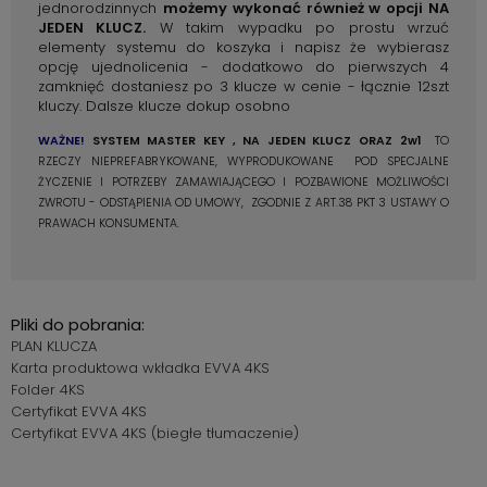
jednorodzinnych
możemy wykonać również w opcji NA
JEDEN KLUCZ.
W takim wypadku po prostu wrzuć
elementy systemu do koszyka i napisz że wybierasz
opcję ujednolicenia - dodatkowo do pierwszych 4
zamknięć dostaniesz po 3 klucze w cenie - łącznie 12szt
kluczy. Dalsze klucze dokup osobno
WAŻNE!
SYSTEM
MASTER KEY , NA JEDEN KLUCZ ORAZ 2w1
TO
RZECZY NIEPREFABRYKOWANE, WYPRODUKOWANE POD SPECJALNE
ŻYCZENIE I POTRZEBY ZAMAWIAJĄCEGO I POZBAWIONE MOŻLIWOŚCI
ZWROTU - ODSTĄPIENIA OD UMOWY, ZGODNIE Z ART.38 PKT 3 USTAWY O
PRAWACH KONSUMENTA.
Pliki do pobrania:
PLAN KLUCZA
Karta produktowa wkładka EVVA 4KS
Folder 4KS
Certyfikat EVVA 4KS
Certyfikat EVVA 4KS (biegłe tłumaczenie)