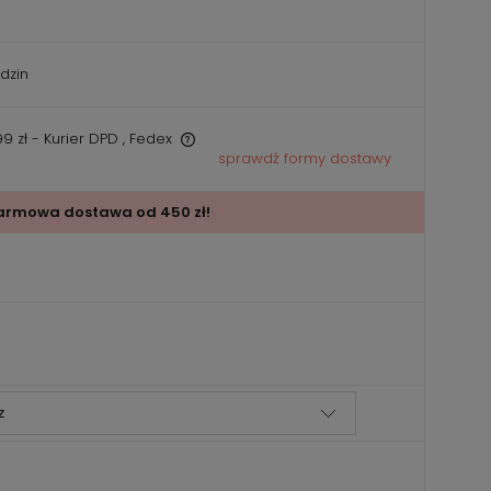
dzin
9 zł
- Kurier DPD , Fedex
sprawdź formy dostawy
iera ewentualnych
ości
armowa dostawa od 450 zł!