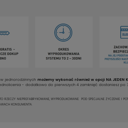
ów jednorodzinnych
możemy wykonać również w opcji NA JEDEN K
ednolicenia - dodatkowo do pierwszych 4 zamknięć dostaniesz po 3 kl
O RZECZY NIEPREFABRYKOWANE, WYPRODUKOWANE POD SPECJALNE ŻYCZENIE I PO
PRAWACH KONSUMENTA.