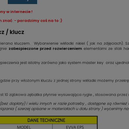
y w internecie !
am znać - poradzimy coś na to :)
z / klucz
erana kluczem. Wybarwienie wkładki nikiel ( jak na zdjęciach). S
yjnie
zabezpieczone przed rozwierceniem
elementami ze stali ha
ieczenia jest istotny zarówno jako system master key oraz ujednol
 gdzie przy włożonym kluczu z jednej strony wkładki możemy przekrę
t 10 ząbkowa zębatka płynnie wysuwająca rygle , stosowana przez 
bez dopłaty) i wielu innych w razie potrzeby , dostępne są równie
iązania ( szerzej opisane w materiałach u dołu strony ) wycenimy na