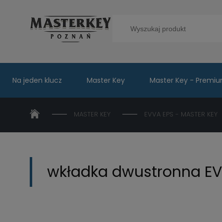
Na jeden klucz
Master Key
Master Key - Premi
MASTER KEY
EVVA EPS - MASTER KEY
wkładka dwustronna EV