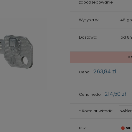
zapotrzebowanie
Wysyłka w:
48 go
Dostawa:
od 8,9
Cena nie zaw
kosztów płatn
D
263,84 zł
Cena:
214,50 zł
Cena netto:
*
Rozmiar wkładki:
BSZ: