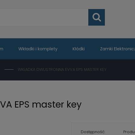
um
Wkładki i komplety
Kłódki
Zamki Elektronic
WKŁADKA DWUSTRONNA EVVA EPS MASTER KEY
VA EPS master key
Dostępność:
Produ