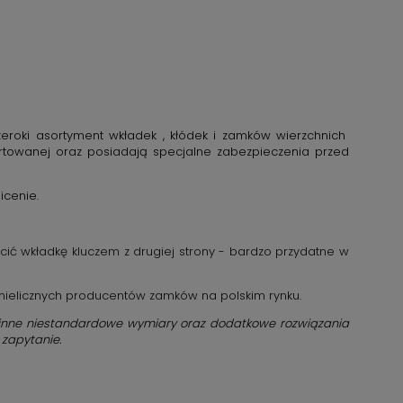
zeroki asortyment wkładek , kłódek i zamków wierzchnich
rtowanej oraz posiadają specjalne zabezpieczenia przed
icenie.
cić wkładkę kluczem z drugiej strony - bardzo przydatne w
nielicznych producentów zamków na polskim rynku.
ż inne niestandardowe wymiary oraz dodatkowe rozwiązania
 zapytanie.