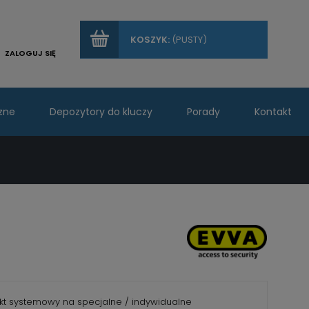
KOSZYK:
(PUSTY)
ZALOGUJ SIĘ
zne
Depozytory do kluczy
Porady
Kontakt
kt systemowy na specjalne / indywidualne