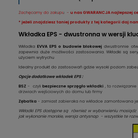
Zachęcamy do zakupu -
u nas GWARANCJA najlepszej cen
* jeżeli znajdziesz taniej produkty z tej kategorii daj n
Wkładka EPS - dwustronna w wersji kluc
Wkładka
EVVA EPS o budowie blokowej
dwustronnie otwi
zapewnia duże możliwości zastosowania. Wkładki są ser
użyciem wytrychu
Idealny produkt do zastosowań gdzie wysoki poziom zabezp
Opcje dodatkowe wkładek EPS :
BSZ
- czyli
bezpieczne sprzęgło wkładki
, to rozwiązanie
drzwiach wejściowych do domu lub firmy
Zębatka
- zamiast zabieraka na wkładce zamontowana jes
Wkładki EPS dostępne są również w wybarwieniu mosiądz (
jak wykonanie morskie, wersja antysnap - wszystkie te rozw