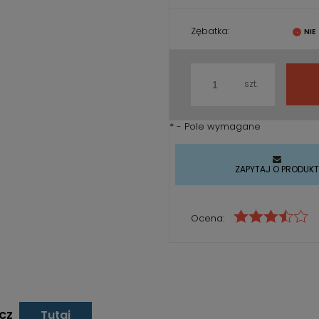
Zębatka:
szt.
*
- Pole wymagane
ZAPYTAJ O PRODUK
Ocena:
ucz
Tutaj