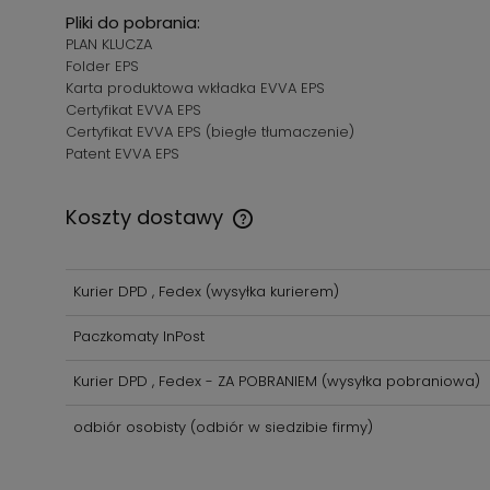
Pliki do pobrania:
PLAN KLUCZA
Folder EPS
Karta produktowa wkładka EVVA EPS
Certyfikat EVVA EPS
Certyfikat EVVA EPS (biegłe tłumaczenie)
Patent EVVA EPS
Koszty dostawy
Cena nie zawiera ewentualnych
Kurier DPD , Fedex
(wysyłka kurierem)
kosztów płatności
Paczkomaty InPost
Kurier DPD , Fedex - ZA POBRANIEM
(wysyłka pobraniowa)
odbiór osobisty
(odbiór w siedzibie firmy)