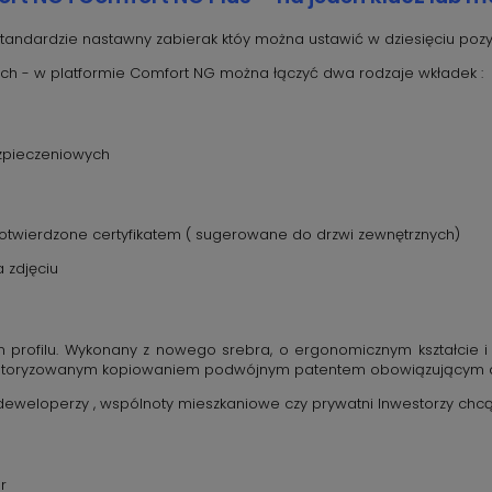
andardzie nastawny zabierak któy można ustawić w dziesięciu poz
h - w platformie Comfort NG można łączyć dwa rodzaje wkładek :
zpieczeniowych
otwierdzone certyfikatem ( sugerowane do drzwi zewnętrznych)
a zdjęciu
 profilu. Wykonany z nowego srebra, o ergonomicznym kształcie i
eautoryzowanym kopiowaniem podwójnym patentem obowiązującym d
deweloperzy , wspólnoty mieszkaniowe czy prywatni Inwestorzy chc
r