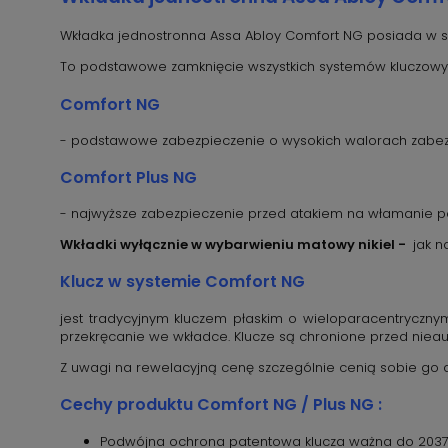
Wkładka jednostronna Assa Abloy Comfort NG posiada w st
To podstawowe zamknięcie wszystkich systemów kluczowyc
Comfort NG
- podstawowe zabezpieczenie o wysokich walorach zabe
Comfort Plus NG
- najwyższe zabezpieczenie przed atakiem na włamanie p
Wkładki wyłącznie w wybarwieniu matowy nikiel -
jak n
Klucz w systemie Comfort NG
jest tradycyjnym kluczem płaskim o wieloparacentrycznym
przekręcanie we wkładce. Klucze są chronione przed ni
Z uwagi na rewelacyjną cenę szczególnie cenią sobie go 
Cechy produktu Comfort NG / Plus NG :
Podwójna ochrona patentowa klucza ważna do 2037