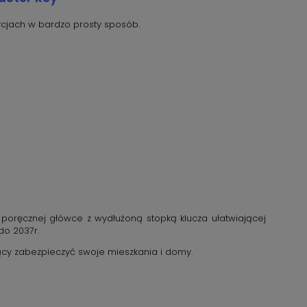
ycjach w bardzo prosty sposób.
 poręcznej główce z wydłużoną stopką klucza ułatwiającej
o 2037r.
ący zabezpieczyć swoje mieszkania i domy.