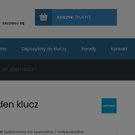
KOSZYK:
(PUSTY)
ZALOGUJ SIĘ
zne
Depozytory do kluczy
Porady
Kontakt
 NA JEDEN KLUCZ
den klucz
kt systemowy na specjalne / indywidualne