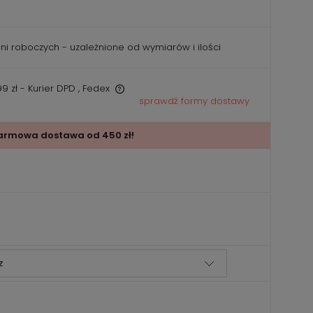
dni roboczych - uzależnione od wymiarów i ilości
9 zł
- Kurier DPD , Fedex
sprawdź formy dostawy
iera ewentualnych
ości
armowa dostawa od 450 zł!