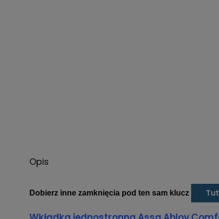
Opis
Tut
Dobierz inne zamknięcia pod ten sam klucz
Wkładka jednostronna Assa Abloy Comfor