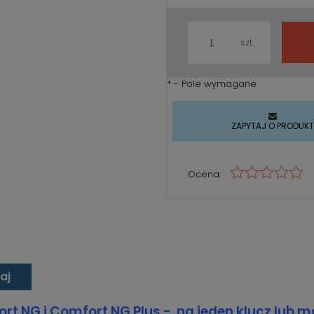
szt.
*
- Pole wymagane
ZAPYTAJ O PRODUK
Ocena:
aj
t NG i Comfort NG Plus - na jeden klucz lub m