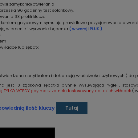
cykli zamykania/otwierania
rzeszła 96 godzinny test solankowy.
ania 63 profili klucza
z kołkiem grzybkowym symuluje prawidłowe pozycjonowanie otwarc
cję, wiercenie i wyrwanie bębenka
( w wersji PLUS )
ę
tem
wkładce lub zębatki
wierdzona certyfikatem i deklaracją właściwości użytkowych ( do p
 jest 10 ząbkowa zębatka płynnie wysuwająca rygle , stosow
sz ją TYLKO WTEDY gdy masz zamek dostosowany do takich wkładek
( 
owiednią ilość kluczy
Tutaj