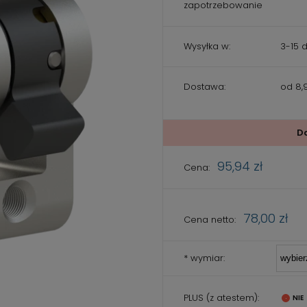
zapotrzebowanie
Wysyłka w:
3-15 
Dostawa:
od 8,9
Cena nie zaw
kosztów płatn
D
95,94 zł
Cena:
78,00 zł
Cena netto:
*
wymiar:
PLUS (z atestem):