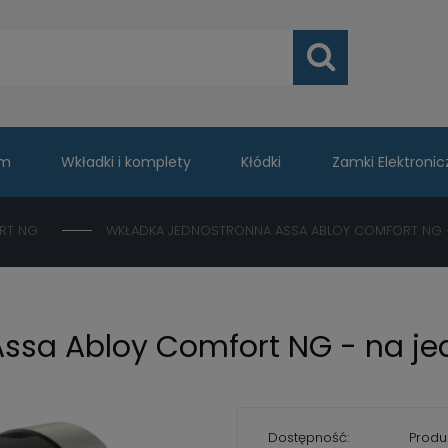
um
Wkładki i komplety
Kłódki
Zamki Elektronic
RT NG
WKŁADKA JEDNOSTRONNA ASSA ABLOY COMFORT NG -
ssa Abloy Comfort NG - na je
Dostępność:
Produ