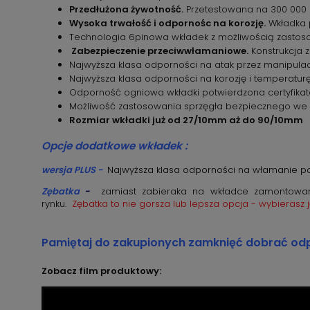
Przedłużona żywotność.
Przetestowana na 300 000 
Wysoka trwałość i odpornośc na korozję.
Wkładka p
Technologia 6pinowa wkładek z możliwością zastosow
Zabezpieczenie przeciwwłamaniowe.
Konstrukcja 
Najwyższa klasa odporności na atak przez manipula
Najwyższa klasa odporności na korozję i temperatur
Odporność ogniowa wkładki potwierdzona certyfika
Możliwość zastosowania sprzęgła bezpiecznego we 
Rozmiar wkładki już od 27/10mm aż do 90/10mm
Opcje dodatkowe wkładek :
wersja PLUS -
Najwyższa klasa odporności na włamanie pot
Zębatka
-
zamiast zabieraka na wkładce zamontowana
rynku.
Zębatka to nie gorsza lub lepsza opcja - wybiera
Pamiętaj do zakupionych zamknięć dobrać odp
Zobacz film produktowy: