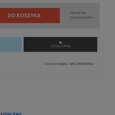
dodaj do
DO KOSZYKA
przechowalni
T
DODAJ OPINIĘ
Kod produktu:
AACOMFNGWJ
aster key