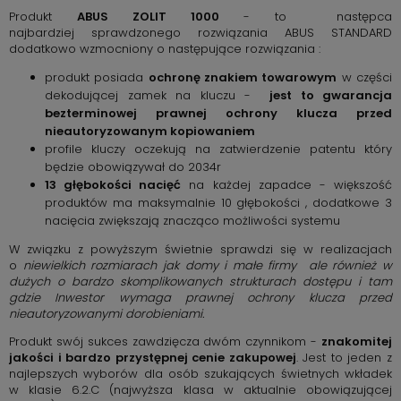
Produkt
ABUS ZOLIT 1000
- to następca
najbardziej sprawdzonego rozwiązania ABUS STANDARD
dodatkowo wzmocniony o następujące rozwiązania :
produkt posiada
ochronę znakiem towarowym
w części
dekodującej zamek na kluczu -
jest to gwarancja
bezterminowej prawnej ochrony klucza przed
nieautoryzowanym kopiowaniem
profile kluczy oczekują na zatwierdzenie patentu który
będzie obowiązywał do 2034r
13 głębokości nacięć
na każdej zapadce - większość
produktów ma maksymalnie 10 głębokości , dodatkowe 3
nacięcia zwiększają znacząco możliwości systemu
W związku z powyższym świetnie sprawdzi się w realizacjach
o
niewielkich rozmiarach jak domy i małe firmy ale również w
dużych o bardzo skomplikowanych strukturach dostępu i tam
gdzie Inwestor wymaga prawnej ochrony klucza przed
nieautoryzowanymi dorobieniami.
Produkt swój sukces zawdzięcza dwóm czynnikom -
znakomitej
jakości i bardzo przystępnej cenie zakupowej
. Jest to jeden z
najlepszych wyborów dla osób szukających świetnych wkładek
w klasie 6.2.C (najwyższa klasa w aktualnie obowiązującej