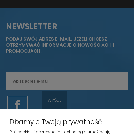
NEWSLETTER
PODAJ SWÓJ ADRES E-MAIL, JEŻELI CHCESZ
OTRZYMYWAĆ INFORMACJE O NOWOŚCIACH I
PROMOCJACH.
WYŚLIJ
Dbamy o Twoją prywatność
Pliki cookies i pokrewne im technologie umożliwiają