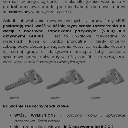
normie) w przyjaznej cenie i znakomitej jakości wykonania -
produkt docelowo bedzie po recertyfikacji do nowej normy
sklasyfikowany w najwyższej klasie D.
Wkładki jak większość konwencjonalnych systemów firmy ABUS
posiadają możliwość w późniejszym czasie rozszerzenia do
wersji z bocznymi zapadkami pasywnymi (2000) lub
aktywnymi (4000)
- jest to unikatowe rozwiązanie w
systemach klucza a bardzo przydatne - kiedy chcemy
zabezpieczyć obszar po zagubieniu kluczy lub rozdzielić klucze z
tej samej grupy o identycznym dostępie żeby następne
systemowe pozycje otwierały w różny sposób -
to rozwiązanie
które w przyszłości oszczędzi twoje pieniądze.
Najważniejsze cechy produktowe:
WYŻEJ WYMIENIONE -
ochrona marki , zgłoszenie
patentowe , ilości nacięć
klasa zabezpieczeniowa (
kl C nazywana też 6.2.C
)