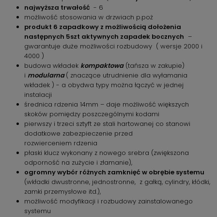
najwyższa trwałość
- 6
możliwość stosowania w drzwiach p.poż
produkt 6 zapadkowy z możliwością dołożenia
następnych 5szt aktywnych zapadek bocznych
–
gwarantuje duże możliwości rozbudowy ( wersje 2000 i
4000 )
budowa wkładek
kompaktowa
(tańsza w zakupie)
i
modularna
( znaczące utrudnienie dla wyłamania
wkładek ) - a obydwa typy można łączyć w jednej
instalacji
średnica rdzenia 14mm – daje możliwość większych
skoków pomiędzy poszczególnymi kodami
pierwszy i trzeci sztyft ze stali hartowanej co stanowi
dodatkowe zabezpieczenie przed
rozwierceniem rdzenia
płaski klucz wykonany z nowego srebra (zwiększona
odporność na zużycie i złamanie),
ogromny wybór różnych zamknięć w obrębie systemu
(wkładki dwustronne, jednostronne, z gałką, cylindry, kłódki,
zamki przemysłowe itd.),
możliwość modyfikacji i rozbudowy zainstalowanego
systemu