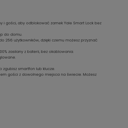
ny i gości, aby odblokować zamek Yale Smart Lock bez
tęp do domu.
o 256 użytkowników, dzięki czemu możesz przyznać
00% zasilany z baterii, bez okablowania.
yglowane.
 zgubisz smartfon lub klucze.
iem gości z dowolnego miejsca na świecie. Możesz