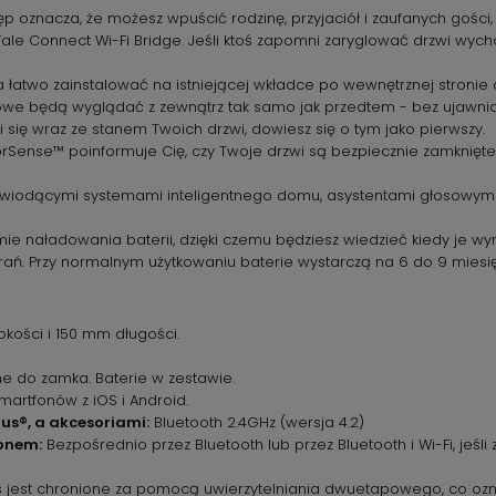
p oznacza, że możesz wpuścić rodzinę, przyjaciół i zaufanych gości, 
Yale Connect Wi-Fi Bridge. Jeśli ktoś zapomni zaryglować drzwi wy
 łatwo zainstalować na istniejącej wkładce po wewnętrznej stronie
we będą wyglądać z zewnątrz tak samo jak przedtem - bez ujawniania
i się wraz ze stanem Twoich drzwi, dowiesz się o tym jako pierwszy.
Sense™ poinformuje Cię, czy Twoje drzwi są bezpiecznie zamknięte. 
 wiodącymi systemami inteligentnego domu, asystentami głosowymi 
e naładowania baterii, dzięki czemu będziesz wiedzieć kiedy je wym
erań. Przy normalnym użytkowaniu baterie wystarczą na 6 do 9 miesię
ości i 150 mm długości.
e do zamka. Baterie w zestawie.
artfonów z iOS i Android.
us®, a akcesoriami:
Bluetooth 2.4GHz (wersja 4.2)
onem:
Bezpośrednio przez Bluetooth lub przez Bluetooth i Wi-Fi, jeś
 jest chronione za pomocą uwierzytelniania dwuetapowego, co ozn