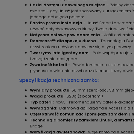
Udziel dostępu z dowolnego miejsca
- Zdalny dostę
miejsca - gdy Linus® jest sparowany z urządzeniem 
jednego dotknięcia palcem.
Bardzo prosta instalacja
- Linus® Smart Lock można
używać dotychczasowych kluczy. Twoje drzwi wejścio
Natychmiastowe powiadomienia
- Jeśli coś zmien
Doorsense™: dla spokoju ducha
- Technologia Door
drzwi zostaną uchylone, dowiesz się o tym pierwszy.
Tworzymy inteligentny dom
- Yale współpracuje z
i zarządzania dostępem
Żywotność baterii
- Powiadomienia o niskim poziomi
płynności otwierania drzwi oraz dziennej liczby otwi
Specyfikacja techniczna zamka:
Wymiary produktu:
58 mm szerokości, 58 mm głębok
Waga produktu:
623g (z bateriami)
Typ baterii:
4xAA - rekomendujemy baterie alkaliczn
Wymagania:
Darmowa aplikacja Yale Access dla sm
Częstotliwość komunikacji pomiędzy zamkiem Lin
Technologia pomiędzy zamkiem Linus®, a smartf
Bridge.
Weryfikacja dwuetapowa:
Twoje konto Yale Access