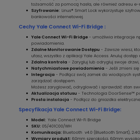
tożsamość za pomocą hasła, ale również adresu e-m
Szyfrowanie:
Linus® Smart Lock wykorzystuje szyfrow
bankowości internetowej.
Cechy Yale Connect Wi-Fi Bridge :
Yale Connect Wi-Fi Bridge
- umożliwia integracje n
powiadomienia.
Zdalne Monitorowanie Dostępu
- Zawsze wiesz, kt
ufasz, wszystko z aplikacji Yale Access. Anuluj dos
Zdalna kontrola
- Zarygluj lub odrygluj swoje drzwi,
Natychmiastowe powiadomienia
- Jeśli zmieni si
Integracja
- Podłącz swój zamek do wiodących syst
zarządzać dostępem.
Możesz zaryglować, odryglować i sprawdzić stan sw
Aktualizacja statusu
- Technologia DoorSense™ poin
Prosta instalacja
- Podłącz do gniazdka elektryczne
Specyfikacja Yale Connect Wi-Fi Bridge:
Model:
Yale Connect Wi-Fi Bridge
SKU:
05/401C00/WH
Komunikacja:
Bluetooth v4.0 (Bluetooth Smart), 2.4G
Wymiary produkt:
60mm szerokości, 60mm wysokoś