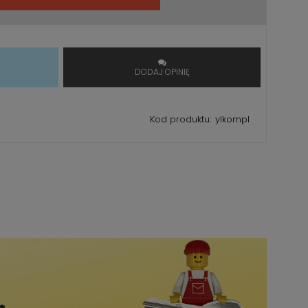
T
DODAJ OPINIĘ
Kod produktu:
ylkompl