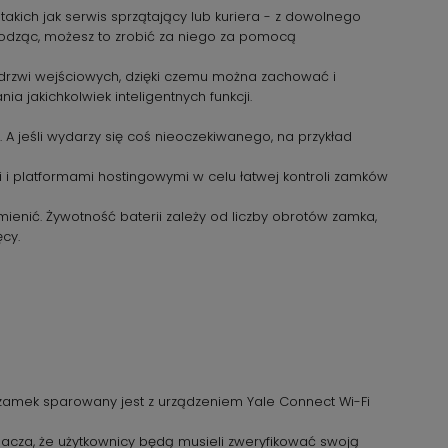
takich jak serwis sprzątający lub kuriera - z dowolnego
chodząc, możesz to zrobić za niego za pomocą
 drzwi wejściowych, dzięki czemu można zachować i
 jakichkolwiek inteligentnych funkcji.
A jeśli wydarzy się coś nieoczekiwanego, na przykład
i platformami hostingowymi w celu łatwej kontroli zamków
ienić. Żywotność baterii zależy od liczby obrotów zamka,
cy.
li zamek sparowany jest z urządzeniem Yale Connect Wi-Fi
acza, że użytkownicy będą musieli zweryfikować swoją