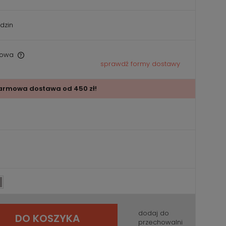
dzin
owa
sprawdź formy dostawy
armowa dostawa od 450 zł!
dodaj do
DO KOSZYKA
przechowalni