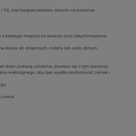
 i TLS, czyli bezpieczeństwo danych na poziomie
ie z każdego miejsca na świecie oraz natychmiastowe
ne klucze do znajomych, rodziny lub osób, którym
ład drzwi zostaną uchylone, dowiesz się o tym pierwszy.
mu wakacyjnego, aby bez wysiłku kontrolować zamek i
ego.
u minut.