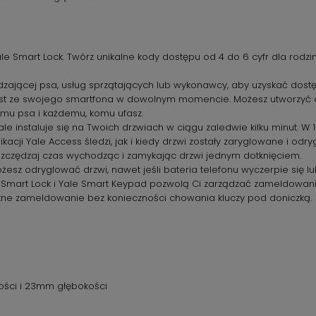
 Smart Lock. Twórz unikalne kody dostępu od 4 do 6 cyfr dla rodzi
dzającej psa, usług sprzątających lub wykonawcy, aby uzyskać dos
ast ze swojego smartfona w dowolnym momencie. Możesz utworzyć d
emu psa i każdemu, komu ufasz.
ale instaluje się na Twoich drzwiach w ciągu zaledwie kilku minut. W 1
kacji Yale Access śledzi, jak i kiedy drzwi zostały zaryglowane i odr
zczędzaj czas wychodząc i zamykając drzwi jednym dotknięciem.
z odryglować drzwi, nawet jeśli bateria telefonu wyczerpie się lub
 Smart Lock i Yale Smart Keypad pozwolą Ci zarządzać zameldowan
ne zameldowanie bez konieczności chowania kluczy pod doniczką.
ści i 23mm głębokości