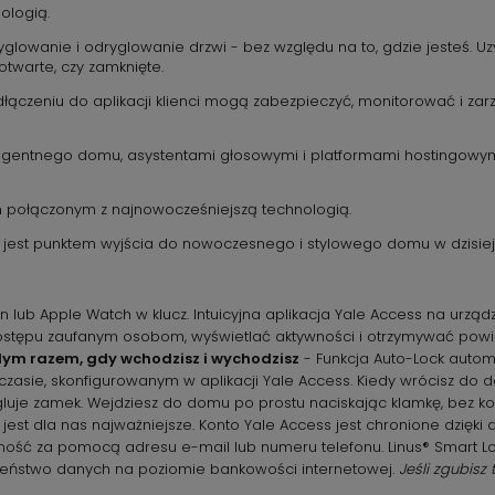
ologią.
glowanie i odryglowanie drzwi - bez względu na to, gdzie jesteś. Uzy
 otwarte, czy zamknięte.
o podłączeniu do aplikacji klienci mogą zabezpieczyć, monitorować
ligentnego domu, asystentami głosowymi i platformami hostingowym
m połączonym z najnowocześniejszą technologią.
® jest punktem wyjścia do nowoczesnego i stylowego domu w dzisiej
 lub Apple Watch w klucz. Intuicyjna aplikacja Yale Access na urzą
stępu zaufanym osobom, wyświetlać aktywności i otrzymywać pow
ym razem, gdy wchodzisz i wychodzisz
- Funkcja Auto-Lock autom
zasie, skonfigurowanym w aplikacji Yale Access. Kiedy wrócisz do do
gluje zamek. Wejdziesz do domu po prostu naciskając klamkę, bez kon
est dla nas najważniejsze. Konto Yale Access jest chronione dzięki
ość za pomocą adresu e-mail lub numeru telefonu. Linus® Smart Lock
eczeństwo danych na poziomie bankowości internetowej.
Jeśli zgubisz