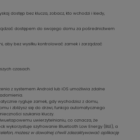
skaj dostęp bez klucza, zobacz, kto wchodzi i kiedy,
 i zarządzać dostępem do swojego domu za pośrednictwem
i, aby bez wysiłku kontrolować zamek i zarządzać
szych czasach.
dzenia z systemem Android lub iOS umożliwia zdalne
iadomienia.
atycznie rygluje zamek, gdy wychodzisz z domu,
mu i zbliżysz się do drzwi, funkcja automatycznego
ieczności szukania kluczy.
 dwuetapowemu uwierzytelnianiu, co oznacza, że
 wykorzystuje szyfrowanie Bluetooth Low Energy (BLE), a
 telefon, możesz w dowolnej chwili zdezaktywować aplikację