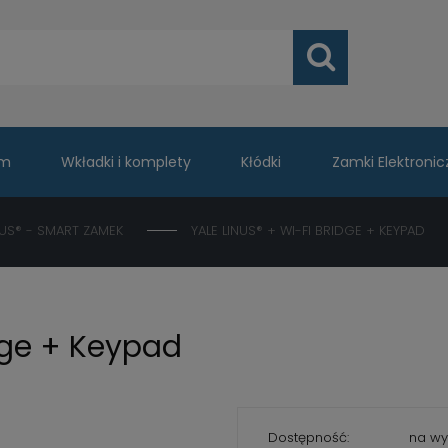
um
Wkładki i komplety
Kłódki
Zamki Elektronic
NUS® - SMART ZAMEK
YALE LINUS® + WI-FI BRIDGE + KEYPAD
dge + Keypad
Dostępność:
na wy