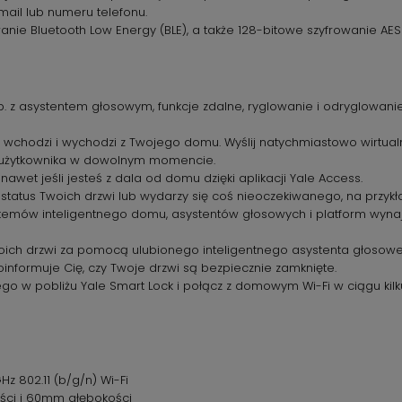
ail lub numeru telefonu.
anie Bluetooth Low Energy (BLE), a także 128-bitowe szyfrowanie AES
p. z asystentem głosowym, funkcje zdalne, ryglowanie i odryglowan
o wchodzi i wychodzi z Twojego domu. Wyślij natychmiastowo wirtual
tęp użytkownika w dowolnym momencie.
 nawet jeśli jesteś z dala od domu dzięki aplikacji Yale Access.
ę status Twoich drzwi lub wydarzy się coś nieoczekiwanego, na przyk
emów inteligentnego domu, asystentów głosowych i platform wynaj
oich drzwi za pomocą ulubionego inteligentnego asystenta głosow
formuje Cię, czy Twoje drzwi są bezpiecznie zamknięte.
go w pobliżu Yale Smart Lock i połącz z domowym Wi-Fi w ciągu kilk
Hz 802.11 (b/g/n) Wi-Fi
ci i 60mm głębokości