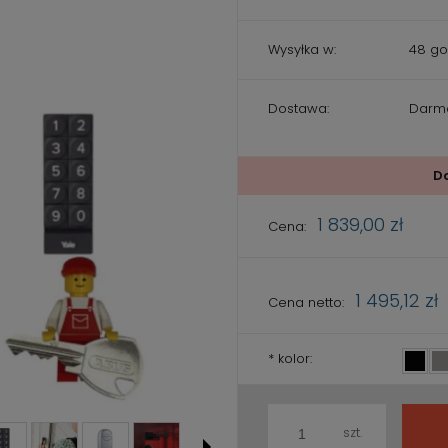
Wysyłka w:
48 go
Dostawa:
Darm
Cena nie zawiera ewentualnych
kosztów płatności
D
1 839,00 zł
Cena:
1 495,12 zł
Cena netto:
*
kolor:
szt.