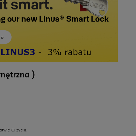
nętrzna )
twić Ci życie.