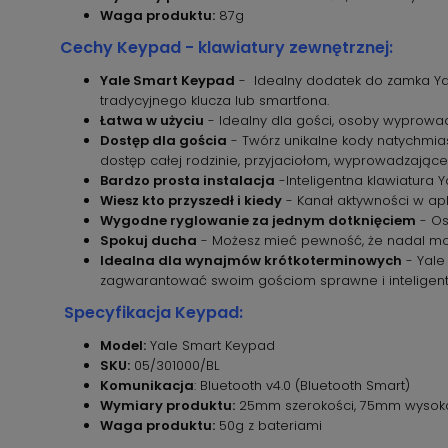
Waga produktu:
87g
Cechy Keypad - klawiatury zewnętrznej:
Yale Smart Keypad
- Idealny dodatek do zamka Yale
tradycyjnego klucza lub smartfona.
Łatwa w użyciu
- Idealny dla gości, osoby wyprowa
Dostęp dla gościa
- Twórz unikalne kody natychmi
dostęp całej rodzinie, przyjaciołom, wyprowadzając
Bardzo prosta instalacja
-Inteligentna klawiatura Y
Wiesz kto przyszedł i kiedy
- Kanał aktywności w apli
Wygodne ryglowanie za jednym dotknięciem
- Os
Spokuj ducha
- Możesz mieć pewność, że nadal możes
Idealna dla wynajmów krótkoterminowych
- Yale
zagwarantować swoim gościom sprawne i inteligent
Specyfikacja Keypad:
Model:
Yale Smart Keypad
SKU:
05/301000/BL
Komunikacja
: Bluetooth v4.0 (Bluetooth Smart)
Wymiary produktu:
25mm szerokości, 75mm wysoko
Waga produktu:
50g z bateriami