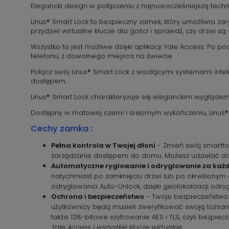
Elegancki design w połączeniu z najnowocześniejszą techn
Linus® Smart Lock to bezpieczny zamek, który umożliwia zary
przydziel wirtualne klucze dla gości i sprawdź, czy drzwi są
Wszystko to jest możliwe dzięki aplikacji Yale Access. P
telefonu, z dowolnego miejsca na świecie.
Połącz swój Linus® Smart Lock z wiodącymi systemami inte
dostępem.
Linus® Smart Lock charakteryzuje się eleganckim wygląde
Dostępny w matowej czerni i srebrnym wykończeniu, Linus
Cechy zamka :
Pełna kontrola w Twojej dłoni
- Zmień swój smartfon
zarządzanie dostępem do domu. Możesz udzielać do
Automatyczne ryglowanie i odryglowanie za każd
natychmiast po zamknięciu drzwi lub po określonym c
odryglowania Auto-Unlock, dzięki geolokalizacji odry
Ochrona i bezpieczeństwo
- Twoje bezpieczeństwo j
użytkownicy będą musieli zweryfikować swoją tożsam
także 128-bitowe szyfrowanie AES i TLS, czyli bezpi
Yale Access i wszystkie klucze wirtualne.