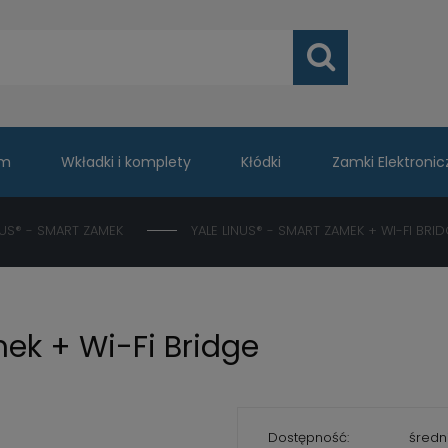
um
Wkładki i komplety
Kłódki
Zamki Elektronic
NUS® - SMART ZAMEK
YALE LINUS® - SMART ZAMEK + WI-FI BRI
ek + Wi-Fi Bridge
Dostępność:
średni