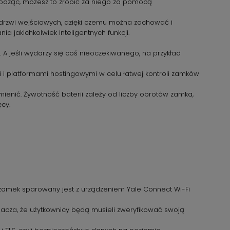
chodząc, możesz to zrobić za niego za pomocą
 drzwi wejściowych, dzięki czemu można zachować i
 jakichkolwiek inteligentnych funkcji.
A jeśli wydarzy się coś nieoczekiwanego, na przykład
i platformami hostingowymi w celu łatwej kontroli zamków
ienić. Żywotność baterii zależy od liczby obrotów zamka,
cy.
li zamek sparowany jest z urządzeniem Yale Connect Wi-Fi
acza, że użytkownicy będą musieli zweryfikować swoją