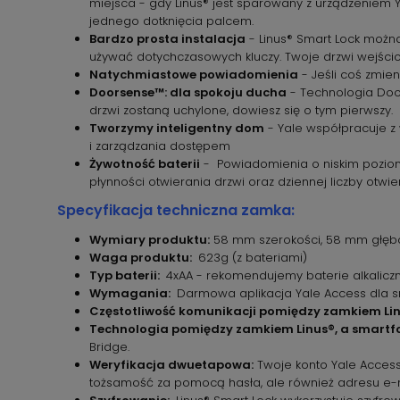
miejsca - gdy Linus® jest sparowany z urządzeniem 
jednego dotknięcia palcem.
Bardzo prosta instalacja
- Linus® Smart Lock można
używać dotychczasowych kluczy. Twoje drzwi wejścio
Natychmiastowe powiadomienia
- Jeśli coś zmien
Doorsense™: dla spokoju ducha
- Technologia Door
drzwi zostaną uchylone, dowiesz się o tym pierwszy.
Tworzymy inteligentny dom
- Yale współpracuje z
i zarządzania dostępem
Żywotność baterii
- Powiadomienia o niskim poziomi
płynności otwierania drzwi oraz dziennej liczby otwi
Specyfikacja techniczna zamka:
Wymiary produktu:
58 mm szerokości, 58 mm głębok
Waga produktu:
623g (z bateriami)
Typ baterii:
4xAA - rekomendujemy baterie alkaliczn
Wymagania:
Darmowa aplikacja Yale Access dla sm
Częstotliwość komunikacji pomiędzy zamkiem Lin
Technologia pomiędzy zamkiem Linus®, a smartf
Bridge.
Weryfikacja dwuetapowa:
Twoje konto Yale Access
tożsamość za pomocą hasła, ale również adresu e-m