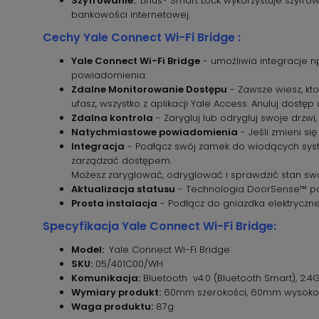
Szyfrowanie:
Linus® Smart Lock wykorzystuje szyfrow
bankowości internetowej.
Cechy Yale Connect Wi-Fi Bridge :
Yale Connect Wi-Fi Bridge
- umożliwia integracje n
powiadomienia.
Zdalne Monitorowanie Dostępu
- Zawsze wiesz, kt
ufasz, wszystko z aplikacji Yale Access. Anuluj dos
Zdalna kontrola
- Zarygluj lub odrygluj swoje drzwi,
Natychmiastowe powiadomienia
- Jeśli zmieni si
Integracja
- Podłącz swój zamek do wiodących syst
zarządzać dostępem.
Możesz zaryglować, odryglować i sprawdzić stan sw
Aktualizacja statusu
- Technologia DoorSense™ poin
Prosta instalacja
- Podłącz do gniazdka elektryczne
Specyfikacja Yale Connect Wi-Fi Bridge:
Model:
Yale Connect Wi-Fi Bridge
SKU:
05/401C00/WH
Komunikacja:
Bluetooth v4.0 (Bluetooth Smart), 2.4G
Wymiary produkt:
60mm szerokości, 60mm wysokoś
Waga produktu:
87g