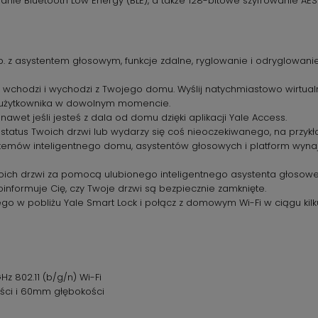
anie Bluetooth Low Energy (BLE), a także 128-bitowe szyfrowanie AES
p. z asystentem głosowym, funkcje zdalne, ryglowanie i odryglowan
o wchodzi i wychodzi z Twojego domu. Wyślij natychmiastowo wirtual
tęp użytkownika w dowolnym momencie.
 nawet jeśli jesteś z dala od domu dzięki aplikacji Yale Access.
ę status Twoich drzwi lub wydarzy się coś nieoczekiwanego, na przyk
emów inteligentnego domu, asystentów głosowych i platform wynaj
oich drzwi za pomocą ulubionego inteligentnego asystenta głosow
formuje Cię, czy Twoje drzwi są bezpiecznie zamknięte.
go w pobliżu Yale Smart Lock i połącz z domowym Wi-Fi w ciągu kilk
Hz 802.11 (b/g/n) Wi-Fi
ci i 60mm głębokości