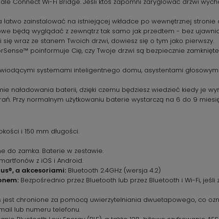
Yale Connect Wi-Fi Bridge. Jeśli ktoś zapomni zaryglować drzwi wy
 łatwo zainstalować na istniejącej wkładce po wewnętrznej stronie
we będą wyglądać z zewnątrz tak samo jak przedtem - bez ujawniania
i się wraz ze stanem Twoich drzwi, dowiesz się o tym jako pierwszy.
Sense™ poinformuje Cię, czy Twoje drzwi są bezpiecznie zamknięte. 
 wiodącymi systemami inteligentnego domu, asystentami głosowymi 
e naładowania baterii, dzięki czemu będziesz wiedzieć kiedy je wym
erań. Przy normalnym użytkowaniu baterie wystarczą na 6 do 9 miesię
ości i 150 mm długości.
e do zamka. Baterie w zestawie.
artfonów z iOS i Android.
us®, a akcesoriami:
Bluetooth 2.4GHz (wersja 4.2)
onem:
Bezpośrednio przez Bluetooth lub przez Bluetooth i Wi-Fi, jeś
 jest chronione za pomocą uwierzytelniania dwuetapowego, co ozn
ail lub numeru telefonu.