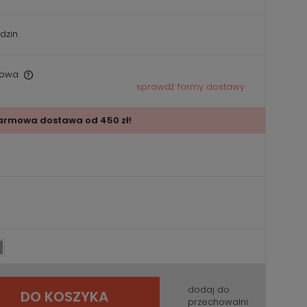
dzin
owa
sprawdź formy dostawy
armowa dostawa od 450 zł!
dodaj do
DO KOSZYKA
przechowalni