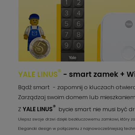
®
YALE LINUS
- smart zamek + Wi
Bądź smart - zapomnij o kluczach otwier
Zarządzaj swoim domem lub mieszkaniem
®
Z
YALE LINUS
bycie smart nie musi być d
Ulepsz swoje drzwi dzięki bezkluczowemu zamkowi, który zo
Elegancki design w połączeniu z najnowocześniejszą techn