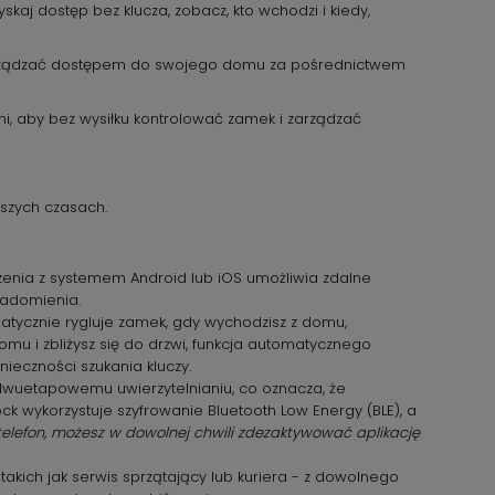
skaj dostęp bez klucza, zobacz, kto wchodzi i kiedy,
 i zarządzać dostępem do swojego domu za pośrednictwem
i, aby bez wysiłku kontrolować zamek i zarządzać
szych czasach.
dzenia z systemem Android lub iOS umożliwia zdalne
iadomienia.
atycznie rygluje zamek, gdy wychodzisz z domu,
mu i zbliżysz się do drzwi, funkcja automatycznego
ieczności szukania kluczy.
 dwuetapowemu uwierzytelnianiu, co oznacza, że
 wykorzystuje szyfrowanie Bluetooth Low Energy (BLE), a
 telefon, możesz w dowolnej chwili zdezaktywować aplikację
takich jak serwis sprzątający lub kuriera - z dowolnego