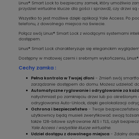
Linus® Smart Lock to bezpieczny zamek, który umożliwia zary
przydziel wirtualne klucze dla gości i sprawdź, czy drzwi są
Wszystko to jest możliwe dzięki aplikacji Yale Access. P
telefonu, z dowolnego miejsca na świecie.
Połącz swój Linus® Smart Lock z wiodącymi systemami inte
dostępem.
Linus® Smart Lock charakteryzuje się eleganckim wygląde
Dostępny w matowej czerni i srebrnym wykończeniu, Linus
Cechy zamka :
Pełna kontrola w Twojej dłoni
- Zmień swój smartfon
zarządzanie dostępem do domu. Możesz udzielać do
Automatyczne ryglowanie i odryglowanie za każd
natychmiast po zamknięciu drzwi lub po określonym c
odryglowania Auto-Unlock, dzięki geolokalizacji odry
Ochrona i bezpieczeństwo
- Twoje bezpieczeństwo j
użytkownicy będą musieli zweryfikować swoją tożsam
także 128-bitowe szyfrowanie AES i TLS, czyli bezpi
Yale Access i wszystkie klucze wirtualne.
Udziel dostępu z dowolnego miejsca
- Zdalny dostę