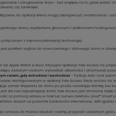
glowanie i odryglowanie drzwi - bez względu na to, gdzie jesteś. Uzy
 otwarte, czy zamknięte.
o podłączeniu do aplikacji klienci mogą zabezpieczyć, monitorować
ligentnego domu, asystentami głosowymi i platformami hostingowym
m połączonym z najnowocześniejszą technologią.
® jest punktem wyjścia do nowoczesnego i stylowego domu w dzisiej
 lub Apple Watch w klucz. Intuicyjna aplikacja Yale Access na urzą
stępu zaufanym osobom, wyświetlać aktywności i otrzymywać pow
ym razem, gdy wchodzisz i wychodzisz
- Funkcja Auto-Lock autom
zasie, skonfigurowanym w aplikacji Yale Access. Kiedy wrócisz do do
gluje zamek. Wejdziesz do domu po prostu naciskając klamkę, bez kon
est dla nas najważniejsze. Konto Yale Access jest chronione dzięki
ość za pomocą adresu e-mail lub numeru telefonu. Linus® Smart Lock
eczeństwo danych na poziomie bankowości internetowej.
Jeśli zgubisz
p oznacza, że możesz wpuścić rodzinę, przyjaciół i zaufanych gości, 