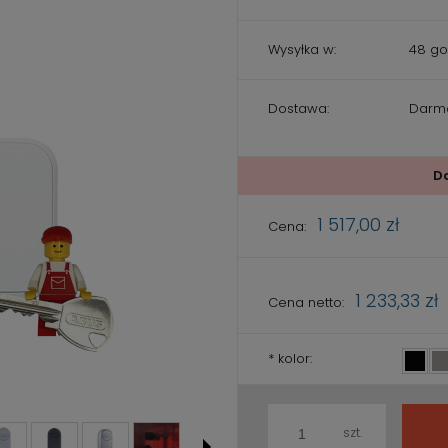
Wysyłka w:
48 go
Dostawa:
Darm
Cena nie zawiera ewentualnych
kosztów płatności
D
1 517,00 zł
Cena:
1 233,33 zł
Cena netto:
*
kolor:
szt.