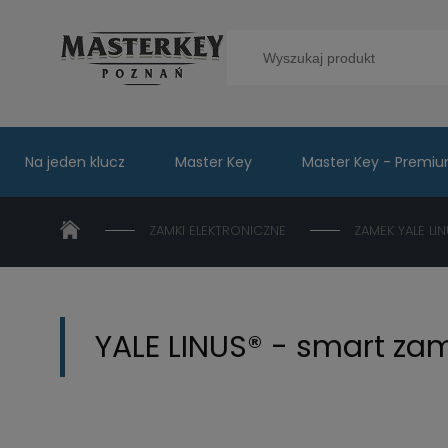
Na jeden klucz
Master Key
Master Key - Premi
ZAMKI ELEKTRONICZNE
ZAMEK YALE LI
YALE LINUS® - smart zam