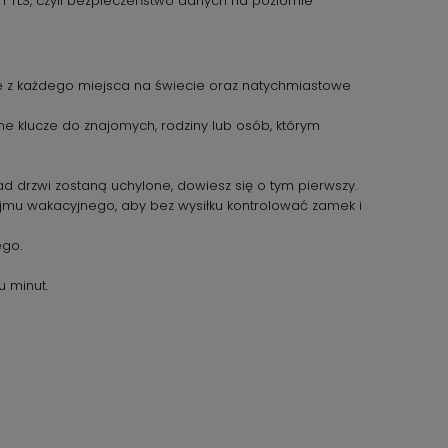
 i TLS, czyli bezpieczeństwo danych na poziomie
ie z każdego miejsca na świecie oraz natychmiastowe
ne klucze do znajomych, rodziny lub osób, którym
ład drzwi zostaną uchylone, dowiesz się o tym pierwszy.
mu wakacyjnego, aby bez wysiłku kontrolować zamek i
ego.
u minut.