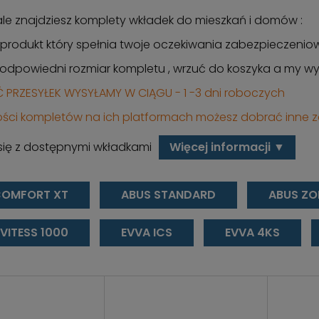
le znajdziesz komplety wkładek do mieszkań i domów :
 produkt który spełnia twoje oczekiwania zabezpieczenio
 odpowiedni rozmiar kompletu , wrzuć do koszyka a my wy
 PRZESYŁEK WYSYŁAMY W CIĄGU - 1 -3 dni roboczych
ości kompletów na ich platformach możesz dobrać inne za
się z dostępnymi wkładkami
Więcej informacji ▼
COMFORT XT
ABUS STANDARD
ABUS ZO
VITESS 1000
EVVA ICS
EVVA 4KS