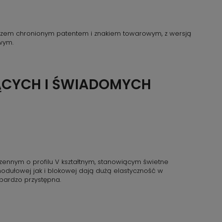
czem chronionym patentem i znakiem towarowym, z wersją
wym.
ĄCYCH I ŚWIADOMYCH
rzennym o profilu V kształtnym, stanowiącym świetne
dułowej jak i blokowej dają dużą elastyczność w
 bardzo przystępna.