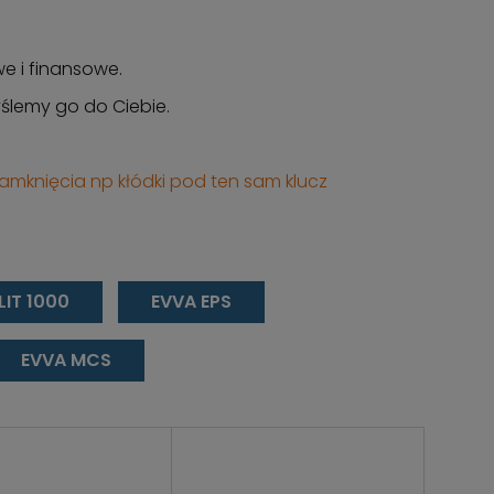
we i finansowe.
ślemy go do Ciebie.
mknięcia np kłódki pod ten sam klucz
LIT 1000
EVVA EPS
EVVA MCS