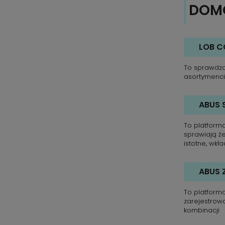
DOM
LOB C
To sprawdzo
asortymenci
ABUS 
To platform
sprawiają ż
istotne, wkł
ABUS 
To platform
zarejestrow
kombinacji