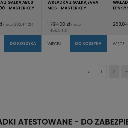
A Z GAŁKĄ ABUS
WKŁADKA Z GAŁKĄ EVVA
WKŁAD
000 - MASTER KEY
MCS - MASTER KEY
EPS SY
ł
1 794,00 zł
263,84
202,44 zł
(netto:
)
(netto:
1 458,54 zł
)
DO KOSZYKA
DO KOSZYKA
WIĘCEJ
WIĘCEJ
«
1
2
»
DKI ATESTOWANE - DO ZABEZPIE