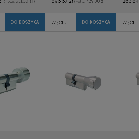
zł
896,67 zł
263,84
521,00 zł
729,00 zł
(netto:
)
(netto:
)
DO KOSZYKA
DO KOSZYKA
WIĘCEJ
WIĘCEJ