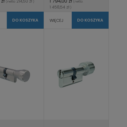
 zł
1 794,00 zł
214,50 zł
(netto:
)
(netto:
1 458,54 zł
)
DO KOSZYKA
DO KOSZYKA
WIĘCEJ