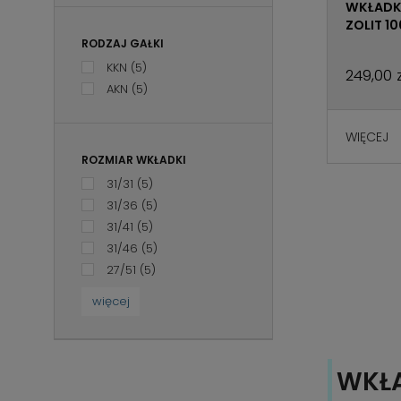
WKŁADK
ZOLIT 1
RODZAJ GAŁKI
KKN
(5)
249,00 z
AKN
(5)
WIĘCEJ
ROZMIAR WKŁADKI
31/31
(5)
31/36
(5)
31/41
(5)
31/46
(5)
27/51
(5)
więcej
WKŁA