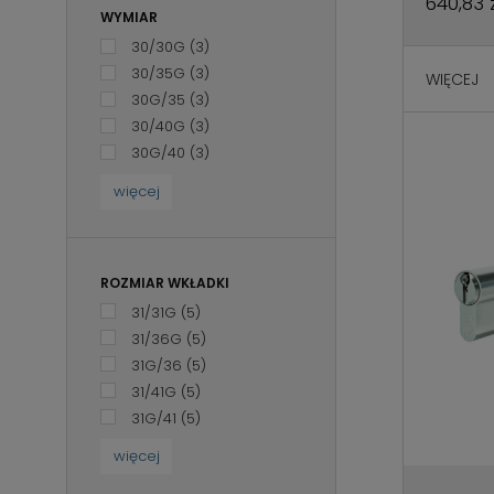
640,83 
WYMIAR
30/30G
(3)
30/35G
(3)
WIĘCEJ
30G/35
(3)
30/40G
(3)
30G/40
(3)
więcej
ROZMIAR WKŁADKI
31/31G
(5)
31/36G
(5)
31G/36
(5)
31/41G
(5)
31G/41
(5)
więcej