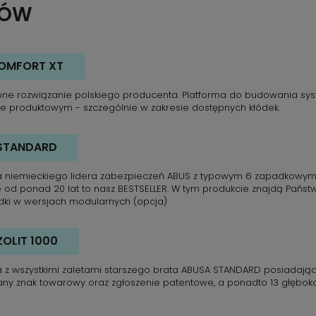
ÓW
OMFORT XT
ne rozwiązanie polskiego producenta. Platforma do budowania syst
e produktowym - szczególnie w zakresie dostępnych kłódek.
STANDARD
a niemieckiego lidera zabezpieczeń ABUS z typowym 6 zapadkowym 
e od ponad 20 lat to nasz BESTSELLER. W tym produkcie znajdą Pańs
adki w wersjach modularnych (opcja)
ZOLIT 1000
a z wszystkimi zaletami starszego brata ABUSA STANDARD posiadają
any znak towarowy oraz zgłoszenie patentowe, a ponadto 13 głęboko