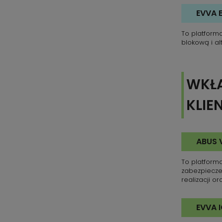
EVVA 
To platform
blokową i a
WKŁA
KLIE
ABUS 
To platforma
zabezpiecze
realizacji o
EVVA 