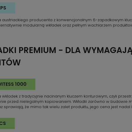
EPS
a austriackiego producenta z konwencjonalnym 6-zapadkowym klu
lternatywnie modularną wkładek oraz pełnym wachlarzem produkto
DKI PREMIUM - DLA WYMAGAJ
NTÓW
VITESS 1000
 wkładek z tradycyjnie nacinanym kluczem konturowym, czyli przest
nie przed nielegalnym kopiowaniem. Wkładki zarówno w budowie mo
raz sprawiają, że mimo tak wielu zalet produktu, jego cena jest nadal
ICS