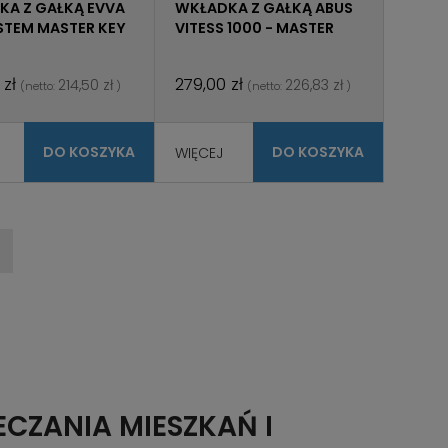
KA Z GAŁKĄ EVVA
WKŁADKA Z GAŁKĄ ABUS
STEM MASTER KEY
VITESS 1000 - MASTER
KEY
 zł
279,00 zł
214,50 zł
226,83 zł
(netto:
)
(netto:
)
DO KOSZYKA
DO KOSZYKA
WIĘCEJ
CZANIA MIESZKAŃ I