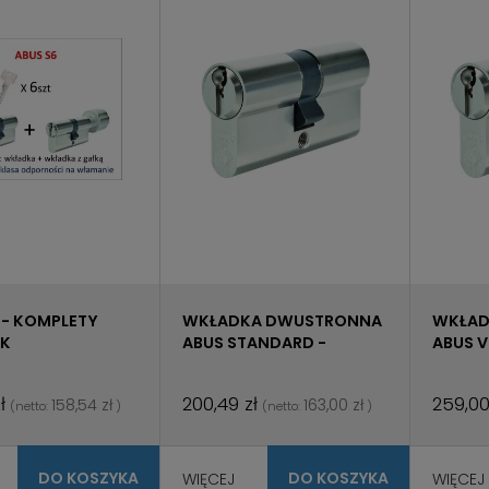
 - KOMPLETY
WKŁADKA DWUSTRONNA
WKŁAD
K
ABUS STANDARD -
ABUS V
MASTER KEY
MASTE
ł
200,49 zł
259,00
158,54 zł
163,00 zł
(netto:
)
(netto:
)
DO KOSZYKA
DO KOSZYKA
WIĘCEJ
WIĘCEJ