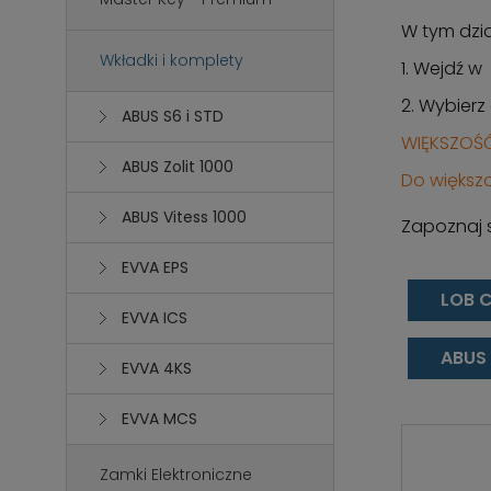
W tym dzia
Wkładki i komplety
1. Wejdź w
2. Wybierz
ABUS S6 i STD
WIĘKSZOŚĆ
ABUS Zolit 1000
Do większ
ABUS Vitess 1000
Zapoznaj 
EVVA EPS
LOB 
EVVA ICS
ABUS 
EVVA 4KS
EVVA MCS
Zamki Elektroniczne